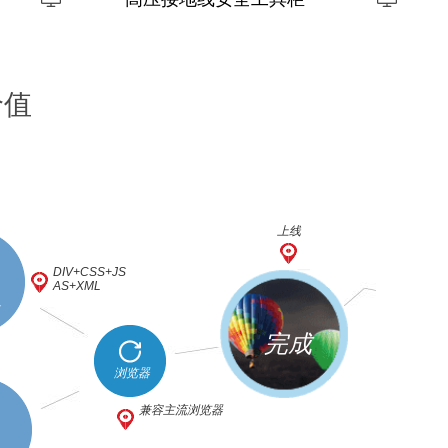
网
价值
上线
DIV+CSS+JS
AS+XML
完成
浏览器
兼容主流浏览器