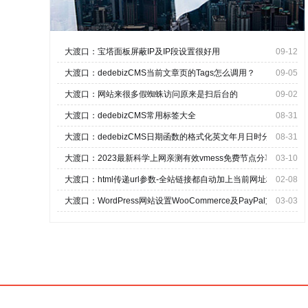
大渡口：宝塔面板屏蔽IP及IP段设置很好用
09-12
大渡口：dedebizCMS当前文章页的Tags怎么调用？
09-05
大渡口：网站来很多假蜘蛛访问原来是扫后台的
09-02
大渡口：dedebizCMS常用标签大全
08-31
大渡口：dedebizCMS日期函数的格式化英文年月日时分秒输出
08-31
大渡口：2023最新科学上网亲测有效vmess免费节点分享
03-10
大渡口：html传递url参数-全站链接都自动加上当前网址栏链
02-08
大渡口：WordPress网站设置WooCommerce及PayPal支付
03-03